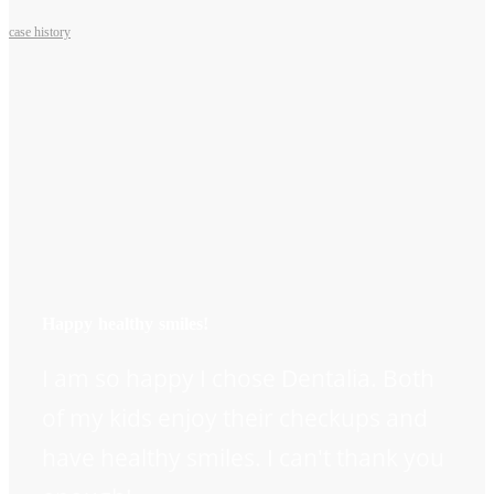
case history
Happy healthy smiles!
I am so happy I chose Dentalia. Both
of my kids enjoy their checkups and
have healthy smiles. I can't thank you