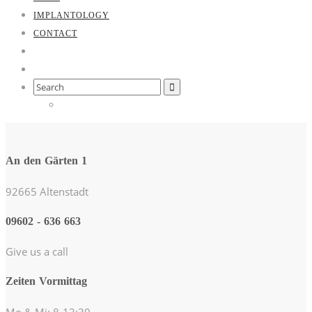
IMPLANTOLOGY
CONTACT
Search
for:
An den Gärten 1
92665 Altenstadt
09602 - 636 663
Give us a call
Zeiten Vormittag
Mo & Mi: 8-12:30