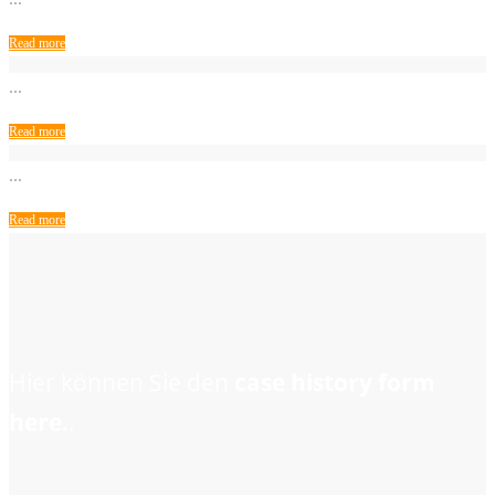
Read more
...
Read more
...
Read more
Hier können Sie den
case history form
here.
.